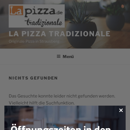
Zum
Inhalt
springen
LA PIZZA TRADIZIONALE
Originale Pizza in Strausberg
Menü
NICHTS GEFUNDEN
Das Gesuchte konnte leider nicht gefunden werden.
Vielleicht hilft die Suchfunktion.
Clos
Suchen
this
Suche
mod
nach:
Öffnungszeiten in den