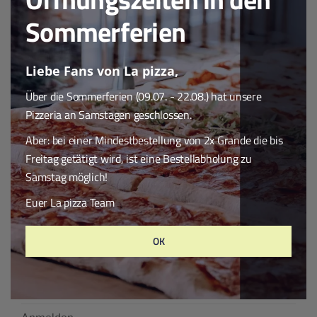
Suchen
Sommerferien
Suche
nach:
Liebe Fans von La pizza,
NEUESTE KOMMENTARE
Über die Sommerferien (09.07. - 22.08.) hat unsere
Pizzeria an Samstagen geschlossen.
Aber: bei einer Mindestbestellung von 2x Grande die bis
ARCHIV
Freitag getätigt wird, ist eine Bestellabholung zu
Samstag möglich!
KATEGORIEN
Euer La pizza Team
Keine Kategorien
OK
META